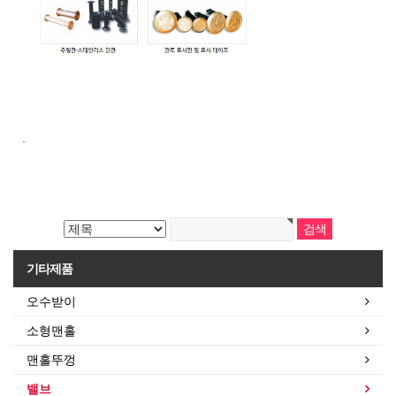
.
기타제품
오수받이
소형맨홀
맨홀뚜껑
밸브